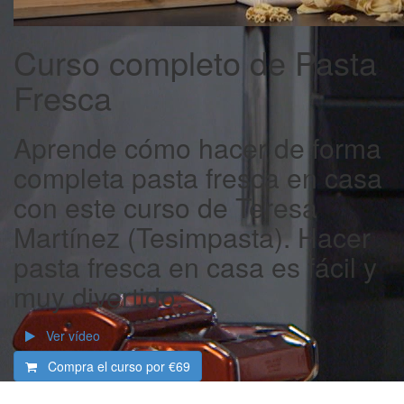
Curso completo de Pasta
Fresca
Aprende cómo hacer de forma
completa pasta fresca en casa
con este curso de Teresa
Martínez (Tesimpasta). Hacer
pasta fresca en casa es fácil y
muy divertido.
Ver vídeo
Compra el curso por
€69