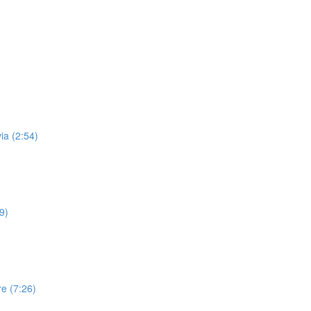
ia (2:54)
9)
re (7:26)