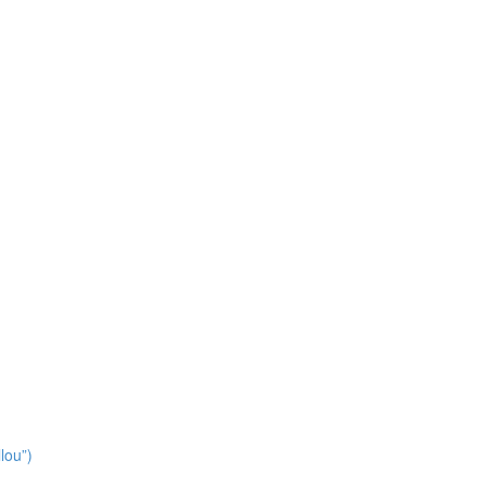
lou”)