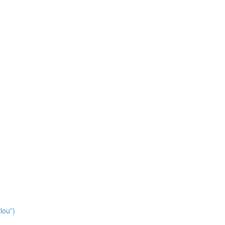
lou”)