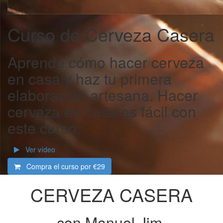
Curso de Cerveza Casera
Aprende cómo hacer cerveza
en casa y haz tu primera
elaboración artesana. Hacer
cerveza en casa es fácil con
este curso.
Ver vídeo
Compra el curso por
€29
CERVEZA CASERA
-con Manuel Jim.-